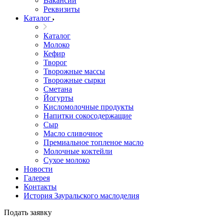
Вакансии
Реквизиты
Каталог
Каталог
Молоко
Кефир
Творог
Творожные массы
Творожные сырки
Сметана
Йогурты
Кисломолочные продукты
Напитки сокосодержащие
Сыр
Масло сливочное
Премиальное топленое масло
Молочные коктейли
Сухое молоко
Новости
Галерея
Контакты
История Зауральского маслоделия
Подать заявку