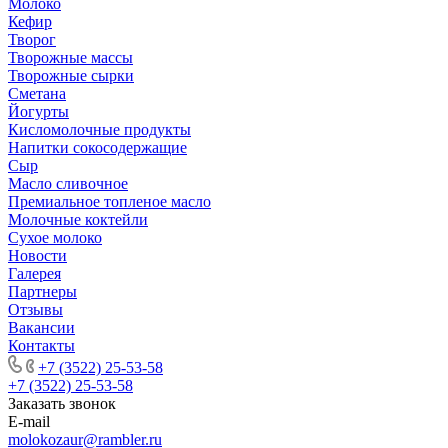
Молоко
Кефир
Творог
Творожные массы
Творожные сырки
Сметана
Йогурты
Кисломолочные продукты
Напитки сокосодержащие
Сыр
Масло сливочное
Премиальное топленое масло
Молочные коктейли
Сухое молоко
Новости
Галерея
Партнеры
Отзывы
Вакансии
Контакты
+7 (3522) 25-53-58
+7 (3522) 25-53-58
Заказать звонок
E-mail
molokozaur@rambler.ru