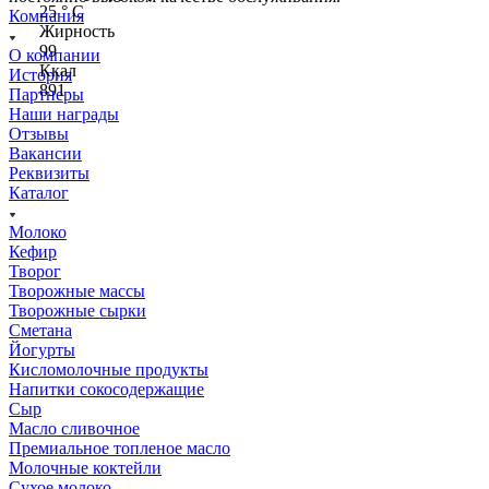
25 ° С
Компания
Жирность
99
О компании
Ккал
История
891
Партнеры
Наши награды
Отзывы
Вакансии
Реквизиты
Каталог
Молоко
Кефир
Творог
Творожные массы
Творожные сырки
Сметана
Йогурты
Кисломолочные продукты
Напитки сокосодержащие
Сыр
Масло сливочное
Премиальное топленое масло
Молочные коктейли
Сухое молоко