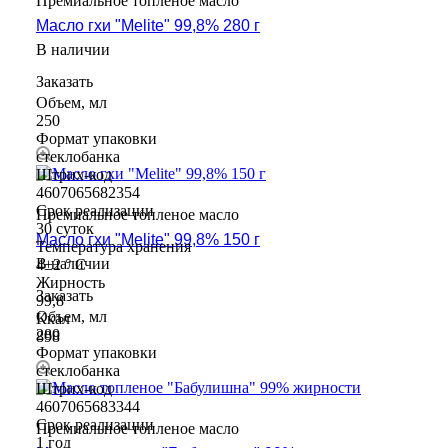
Премиальное топленое масло
Масло гхи "Melite" 99,8% 280 г
В наличии
Заказать
Объем, мл
250
Формат упаковки
стеклобанка
Штрих-код
4607065682354
Срок реализации
Премиальное топленое масло
30 суток
Масло гхи "Melite" 99,8% 150 г
Температура хранения
В наличии
4±2 ° С
Жирность
Заказать
99,8
Объем, мл
Ккал
280
898
Формат упаковки
стеклобанка
Штрих-код
4607065683344
Срок реализации
Премиальное топленое масло
1 год